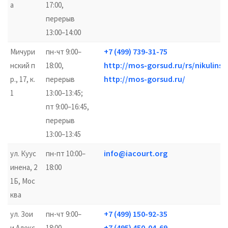
а
17:00,
перерыв
13:00–14:00
+7 (499) 739-31-75
Мичури
пн-чт 9:00–
http://mos-gorsud.ru/rs/nikulinski
нский п
18:00,
http://mos-gorsud.ru/
р., 17, к.
перерыв
1
13:00–13:45;
пт 9:00–16:45,
перерыв
13:00–13:45
info@iacourt.org
ул. Куус
пн-пт 10:00–
инена, 2
18:00
1Б, Мос
ква
+7 (499) 150-92-35
ул. Зои
пн-чт 9:00–
+7 (495) 450-04-69
и Алекс
18:00,