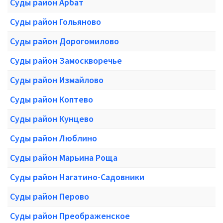
Суды район Арбат
Суды район Гольяново
Суды район Дорогомилово
Суды район Замоскворечье
Суды район Измайлово
Суды район Коптево
Суды район Кунцево
Суды район Люблино
Суды район Марьина Роща
Суды район Нагатино-Садовники
Суды район Перово
Суды район Преображенское