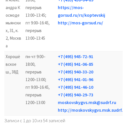
https://mos-
андра К
перерыв
gorsud.ru/rs/koptevskij
осмоде
13:00–13:45;
http://mos-gorsud.ru/
мьянски
пт 9:00–16:45,
х, 31, к.
перерыв
2, Москв
13:00–13:45
а
+7 (495) 945-72-91
Хорошё
пн-чт 9:00–
+7 (495) 941-06-85
вское
18:00,
+7 (495) 940-33-20
ш., 38Д
перерыв
+7 (495) 941-01-96
12:00–13:00;
+7 (495) 941-46-10
пт 9:00–16:45,
+7 (495) 940-29-73
перерыв
moskovskygvs.msk@sudrf.ru
12:00–13:00
http://moskovskygvs.msk.sudrf.ru
Записи с 1 до 10 из 54 записей