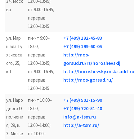
34, Моск
13:00–13:45;
ва
пт 9:00–16:45,
перерыв
13:00–13:45
+7 (499) 192-45-83
ул. Мар
пн-чт 9:00–
+7 (499) 199-60-05
шала Ту
18:00,
http://mos-
хачевск
перерыв
gorsud.ru/rs/horoshevskij
ого, 25,
13:00–13:45;
http://horoshevsky.msk.sudrf.ru/
к.1
пт 9:00–16:45,
http://mos-gorsud.ru/
перерыв
13:00–13:45
+7 (499) 501-15-90
ул. Наро
пн-чт 10:00–
+7 (499) 720-51-40
дного О
18:00,
info@a-tsm.ru
полчени
перерыв
http://a-tsm.ru/
я, 29, к.
13:00–14:00;
3, Москв
пт 10:00–