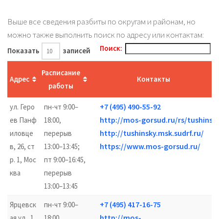
Выше все сведения разбиты по округам и районам, но
можно также выполнить поиск по адресу или контактам:
Поиск:
Показать
записей
Расписание
Адрес
Контакты
работы
+7 (495) 490-55-92
ул. Геро
пн-чт 9:00–
http://mos-gorsud.ru/rs/tushinski
ев Панф
18:00,
http://tushinsky.msk.sudrf.ru/
иловце
перерыв
https://www.mos-gorsud.ru/
в, 26, ст
13:00–13:45;
р. 1, Мос
пт 9:00–16:45,
ква
перерыв
13:00–13:45
+7 (495) 417-16-75
Ярцевск
пн-чт 9:00–
http://mos-
ая ул., 1
18:00,