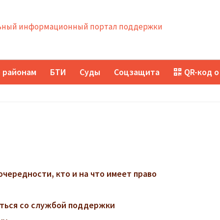
ный информационный портал поддержки
 районам
БТИ
Суды
Соцзащита
QR-код о
очередности, кто и на что имеет право
заться со службой поддержки