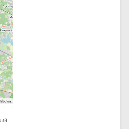
tributors
ший