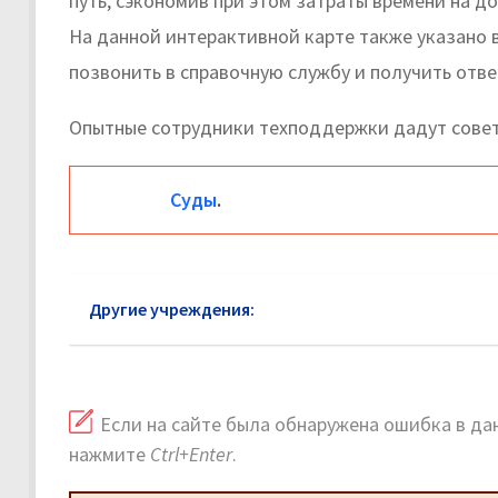
путь, сэкономив при этом затраты времени на до
На данной интерактивной карте также указано 
позвонить в справочную службу и получить отве
Опытные сотрудники техподдержки дадут совет
Суды
.
Другие учреждения:
Суды района Гольяново: ад
Если на сайте была обнаружена ошибка в дан
нажмите
Ctrl+Enter
.