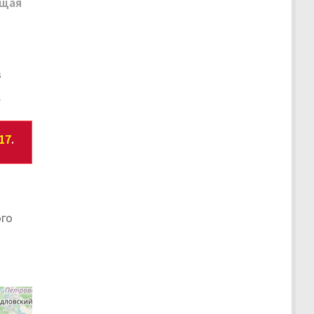
щая
в
.
17
.
ого