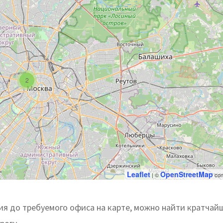
2
Leaflet
OpenStreetMap
| ©
con
я до требуемого офиса на карте, можно найти кратчай