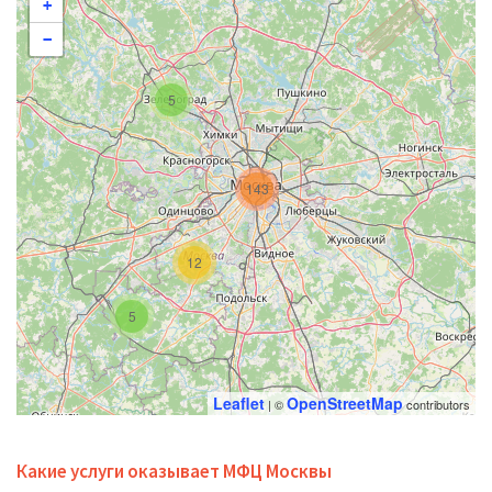
+
−
5
143
12
5
Leaflet
OpenStreetMap
| ©
contributors
Какие услуги оказывает МФЦ Москвы