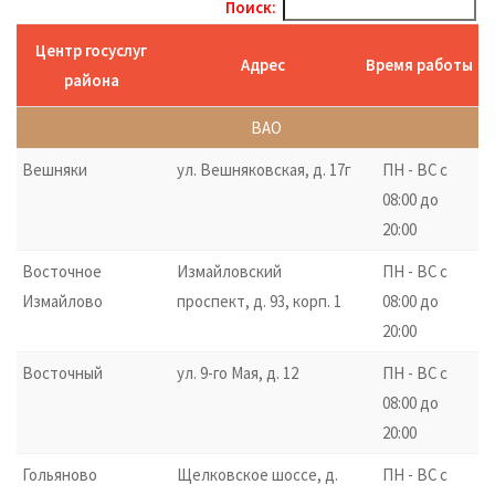
Поиск:
Центр госуслуг
Адрес
Время работы
района
ВАО
Вешняки
ул. Вешняковская, д. 17г
ПН - ВС с
08:00 до
20:00
Восточное
Измайловский
ПН - ВС с
Измайлово
проспект, д. 93, корп. 1
08:00 до
20:00
Восточный
ул. 9-го Мая, д. 12
ПН - ВС с
08:00 до
20:00
Гольяново
Щелковское шоссе, д.
ПН - ВС с