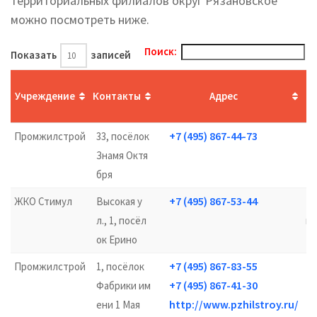
территориальных филиалов округ Рязановское
можно посмотреть ниже.
Поиск:
Показать
записей
Учреждение
Контакты
Адрес
+7 (495) 867-44-73
Промжилстрой
33, посёлок
п
Знамя Октя
17
бря
+7 (495) 867-53-44
ЖКО Стимул
Высокая у
е
л., 1, посёл
кр
ок Ерино
+7 (495) 867-83-55
Промжилстрой
1, посёлок
п
+7 (495) 867-41-30
Фабрики им
http://www.pzhilstroy.ru/
ени 1 Мая