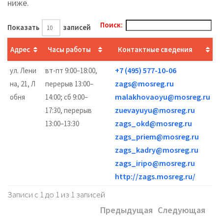
ниже.
Поиск:
Показать
записей
Адрес
Часы работы
Контактные сведения
+7 (495) 577-10-06
ул. Лени
вт-пт 9:00–18:00,
zags@mosreg.ru
на, 21, Л
перерыв 13:00–
malakhovaoyu@mosreg.ru
обня
14:00; сб 9:00–
zuevayuyu@mosreg.ru
17:30, перерыв
zags_okd@mosreg.ru
13:00–13:30
zags_priem@mosreg.ru
zags_kadry@mosreg.ru
zags_iripo@mosreg.ru
http://zags.mosreg.ru/
Записи с 1 до 1 из 1 записей
Предыдущая
Следующая