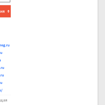
ния
eg.ru
ru
u
.ru
ru
ru
u/
щая