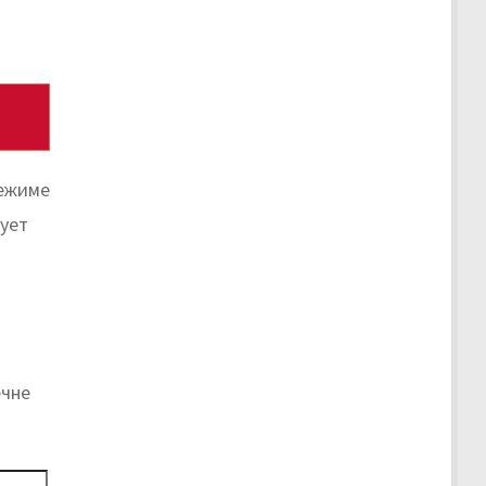
режиме
ует
ечне