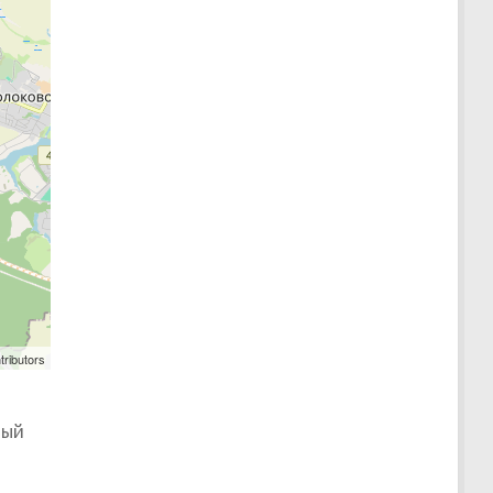
tributors
мый