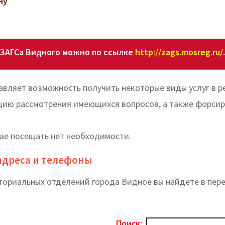
ну
ЗАГСа Видного можно по ссылке
http://zags.mosreg.ru/
.
авляет возможность получить некоторые виды услуг в 
кцию рассмотрения имеющихся вопросов, а также форсир
чае посещать нет необходимости.
 адреса и телефоны
иториальных отделений города Видное вы найдете в пер
Поиск: