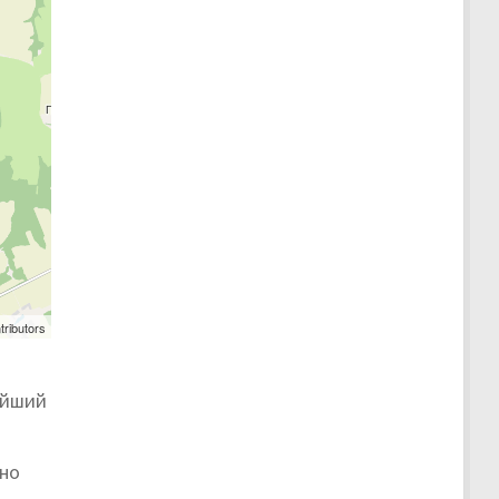
tributors
айший
жно