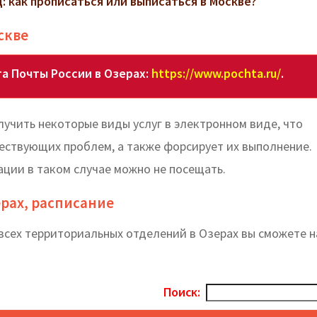
 как прописаться или выписаться в Москве?
скве
а Почты России в Озерах:
https://www.pochta.ru/
.
учить некоторые виды услуг в электронном виде, что
ествующих проблем, а также форсирует их выполнение.
зации в таком случае можно не посещать.
ерах, расписание
всех территориальных отделений в Озерах вы cможете 
Поиск: