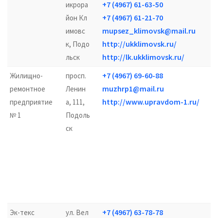
+7 (4967) 61-63-50
икрора
+7 (4967) 61-21-70
йон Кл
mupsez_klimovsk@mail.ru
имовс
http://ukklimovsk.ru/
к, Подо
http://lk.ukklimovsk.ru/
льск
+7 (4967) 69-60-88
Жилищно-
просп.
muzhrp1@mail.ru
ремонтное
Ленин
http://www.upravdom-1.ru/
предприятие
а, 111,
№ 1
Подоль
ск
+7 (4967) 63-78-78
Эк-текс
ул. Вел