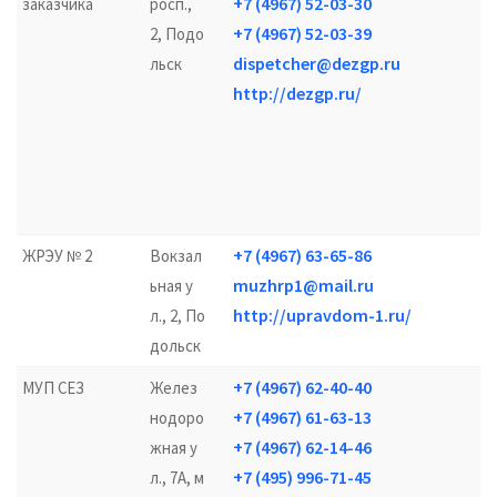
+7 (4967) 52-03-30
заказчика
росп.,
+7 (4967) 52-03-39
2, Подо
dispetcher@dezgp.ru
льск
http://dezgp.ru/
+7 (4967) 63-65-86
ЖРЭУ № 2
Вокзал
muzhrp1@mail.ru
ьная у
http://upravdom-1.ru/
л., 2, По
дольск
+7 (4967) 62-40-40
МУП СЕЗ
Желез
+7 (4967) 61-63-13
нодоро
+7 (4967) 62-14-46
жная у
+7 (495) 996-71-45
л., 7А, м