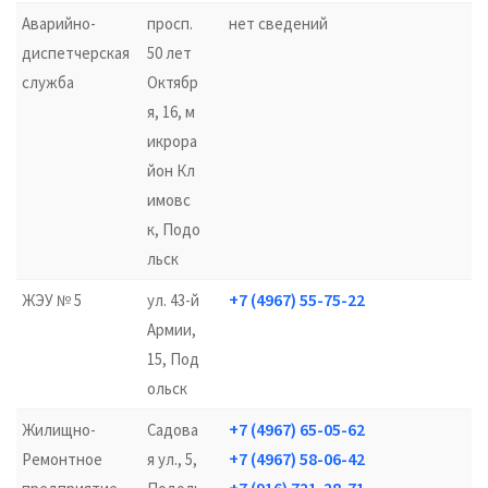
Аварийно-
просп.
нет сведений
диспетчерская
50 лет
служба
Октябр
я, 16, м
икрора
йон Кл
имовс
к, Подо
льск
+7 (4967) 55-75-22
ЖЭУ № 5
ул. 43-й
Армии,
15, Под
ольск
+7 (4967) 65-05-62
Жилищно-
Садова
+7 (4967) 58-06-42
Ремонтное
я ул., 5,