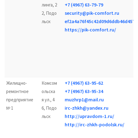
+7 (4967) 63-79-79
линга, 2
security@pik-comfort.ru
2, Подо
ef2a4a76f45c42d09d6ddb46d4576
льск
https://pik-comfort.ru/
+7 (4967) 63-95-62
Жилищно-
Комсом
+7 (4967) 63-95-34
ремонтное
ольска
muzhrp1@mail.ru
предприятие
я ул., 4
irc-zhkh@yandex.ru
№ 1
6, Подо
http://upravdom-1.ru/
льск
http://irc-zhkh-podolsk.ru/