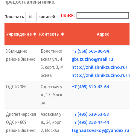
предоставлены ниже.
Поиск:
Показать
записей
Учреждение
Контакты
Адрес
+7 (968) 566-86-94
Жилищник
Болотнико
gbuzuzino@mail.ru
района Зюзино
вская ул., 4
http://zhilishnikzuzino.ru/
5, корп. 3, М
http://zhilishnikzuzino.ru/m
осква
+7 (495) 310-42-64
ОДС № 386
Одесская у
л., 17, Моск
ва
+7 (495) 539-53-53
Диспетчерская
Азовская у
+7 (495) 318-47-44
ОДС № 809
л., 24, корп.
tsgnaazovskoy@yandex.ru
района Зюзино
2, Москва