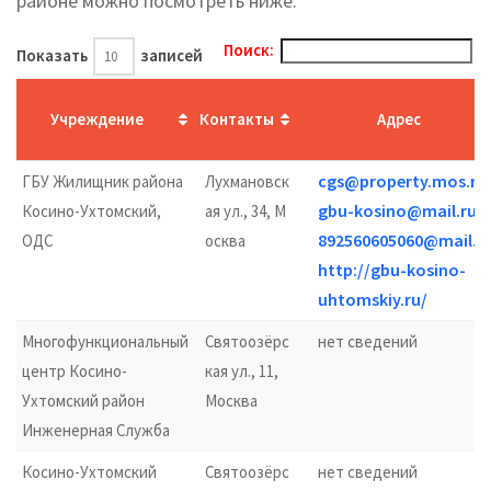
районе можно посмотреть ниже.
Поиск:
Показать
записей
Учреждение
Контакты
Адрес
cgs@property.mos.ru
ГБУ Жилищник района
Лухмановск
gbu-kosino@mail.ru
Косино-Ухтомский,
ая ул., 34, М
892560605060@mail.r
ОДС
осква
http://gbu-kosino-
uhtomskiy.ru/
Многофункциональный
Святоозёрс
нет сведений
центр Косино-
кая ул., 11,
Ухтомский район
Москва
Инженерная Служба
Косино-Ухтомский
Святоозёрс
нет сведений