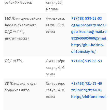
район УК Восток
кая ул., 15,
Москва
+7 (495) 539-53-53
ГБУ Жилищник района
Лухмановск
cgs@property.mos.ru
Косино-Ухтомского
ая ул., 17, М
gbu-kosino@mail.ru
ОДС № 1134,
осква
892560605060@mail.r
диспетчерская
http://gbu-kosino-
uhtomskiy.ru/
+7 (495) 539-53-53
ОДС № 774
Святоозёрс
кая ул., 4, М
осква
+7 (499) 721-75-49
УК Жилфонд, отдел
Святоозёрс
zhilfond@mail.ru
водосчетчиков
кая ул., 4, М
http://zhilfond.msk.ru
осква