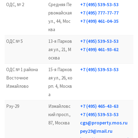
+7 (495) 539-53-53
ОДС, № 2
Средняя Пе
+7 (495) 777-77-77
рвомайская
+7 (499) 461-04-35
ул., 44, Мос
ква
+7 (495) 539-53-53
ОДС № 5
13-я Парков
+7 (499) 461-93-62
ая ул., 21, М
осква
+7 (495) 539-53-53
ОДС № 1 района
15-я Парков
Восточное
ая ул., 26, ко
Измайлово
рп. 4, Москв
а
+7 (495) 465-43-63
Рэу-29
Измайловс
+7 (495) 539-53-53
кий просп.,
cgs@property.mos.ru
87, Москва
pey29@mail.ru