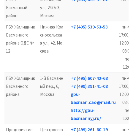
Басманный
ул., 24/7с3,
18
район
Москва
+7 (495) 539-53-53
ГБУ Жилищник
Нижняя Кра
пн-чт 
Басманного
сносельска
17:00, 
района ОДС №
я ул., 42, Мо
12:00–1
12
сква
08:00–
пер
12:00
+7 (495) 607-42-68
ГБУ Жилищник
1-й Басманн
пн-чт 
+7 (499) 391-41-08
Басманного
ый пер., 6,
17:00, 
gbu-
района
Москва
12:00–1
basman.cao@mail.ru
08:00–
http://gbu-
пер
basmannyj.ru/
12:00
+7 (499) 261-60-19
Предприятие
Центросою
пн-чт 