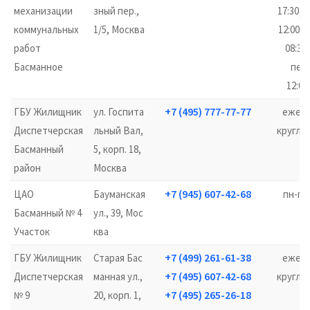
механизации
зный пер.,
17:30, 
коммунальных
1/5, Москва
12:00–1
работ
08:30–
Басманное
пер
12:00
+7 (495) 777-77-77
ГБУ Жилищник
ул. Госпита
ежедн
Диспетчерская
льный Вал,
кругло
Басманный
5, корп. 18,
район
Москва
+7 (945) 607-42-68
ЦАО
Бауманская
пн-пт 
Басманный № 4
ул., 39, Мос
17
Участок
ква
+7 (499) 261-61-38
ГБУ Жилищник
Старая Бас
ежедн
+7 (495) 607-42-68
Диспетчерская
манная ул.,
кругло
+7 (495) 265-26-18
№ 9
20, корп. 1,