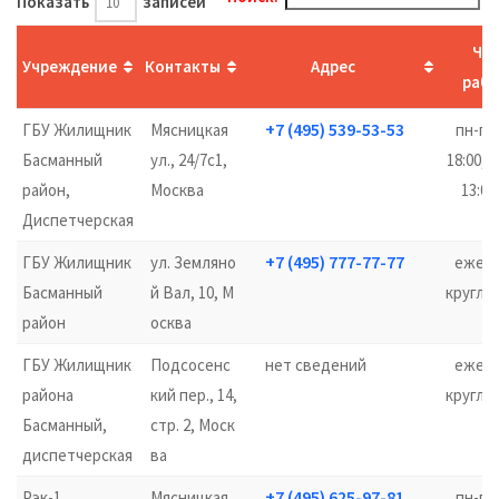
Показать
записей
Ча
Учреждение
Контакты
Адрес
раб
+7 (495) 539-53-53
ГБУ Жилищник
Мясницкая
пн-пт 
Басманный
ул., 24/7с1,
18:00, 
район,
Москва
13:00
Диспетчерская
+7 (495) 777-77-77
ГБУ Жилищник
ул. Земляно
ежедн
Басманный
й Вал, 10, М
кругло
район
осква
ГБУ Жилищник
Подсосенс
нет сведений
ежедн
района
кий пер., 14,
кругло
Басманный,
стр. 2, Моск
диспетчерская
ва
+7 (495) 625-97-81
Рэк-1
Мясницкая
пн-пт 