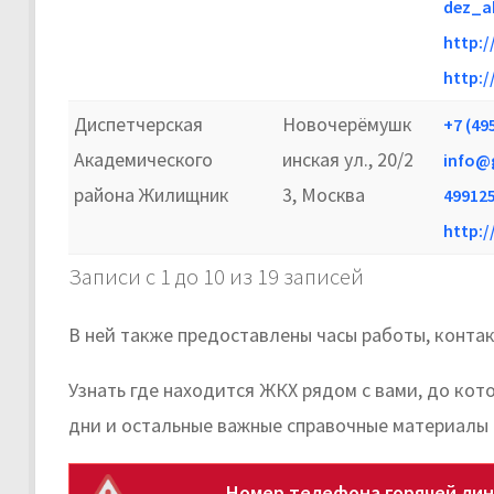
dez_a
http:
http:/
Диспетчерская
Новочерёмушк
+7 (49
Академического
инская ул., 20/2
info@
района Жилищник
3, Москва
49912
http:/
Записи с 1 до 10 из 19 записей
В ней также предоставлены часы работы, конта
Узнать где находится ЖКХ рядом с вами, до ко
дни и остальные важные справочные материалы
Номер телефона горячей лин