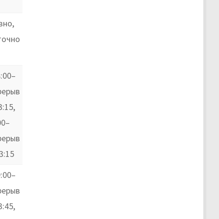
вно,
точно
:00–
ерерыв
:15,
00–
ерерыв
3:15
:00–
ерерыв
:45,