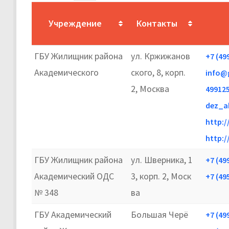
Учреждение
Контакты
ГБУ Жилищник района
ул. Кржижанов
+7 (49
Академического
ского, 8, корп.
info@
2, Москва
49912
dez_a
http:/
http:/
ГБУ Жилищник района
ул. Шверника, 1
+7 (49
Академический ОДС
3, корп. 2, Моск
+7 (49
№ 348
ва
ГБУ Академический
Большая Черё
+7 (49