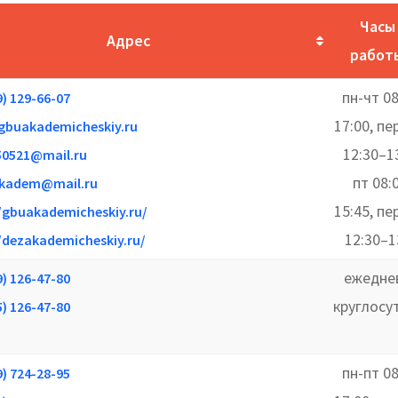
Часы
Адрес
работ
пн-чт 08
9) 129-66-07
17:00, п
gbuakademicheskiy.ru
12:30–13
50521@mail.ru
пт 08:
kadem@mail.ru
15:45, п
/gbuakademicheskiy.ru/
12:30–1
/dezakademicheskiy.ru/
ежедне
9) 126-47-80
круглосу
5) 126-47-80
пн-пт 08
9) 724-28-95