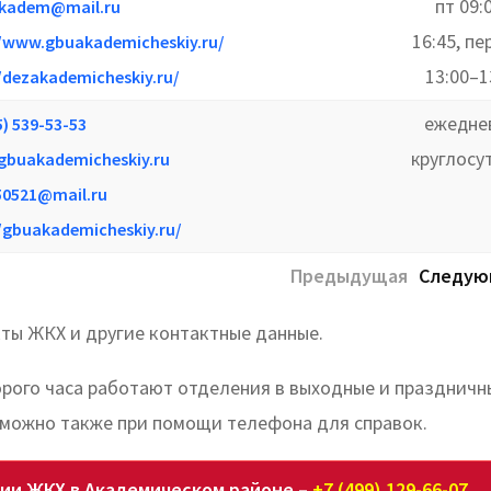
пт 09:
kadem@mail.ru
16:45, п
//www.gbuakademicheskiy.ru/
13:00–1
/dezakademicheskiy.ru/
ежедне
5) 539-53-53
круглосу
gbuakademicheskiy.ru
50521@mail.ru
/gbuakademicheskiy.ru/
Предыдущая
Следую
кты ЖКХ и другие контактные данные.
торого часа работают отделения в выходные и праздничн
 можно также при помощи телефона для справок.
ии ЖКХ в Академическом районе –
+7 (499) 129-66-07
.