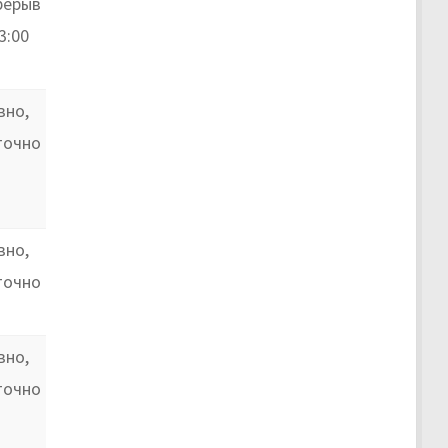
ерерыв
3:00
вно,
точно
вно,
точно
вно,
точно