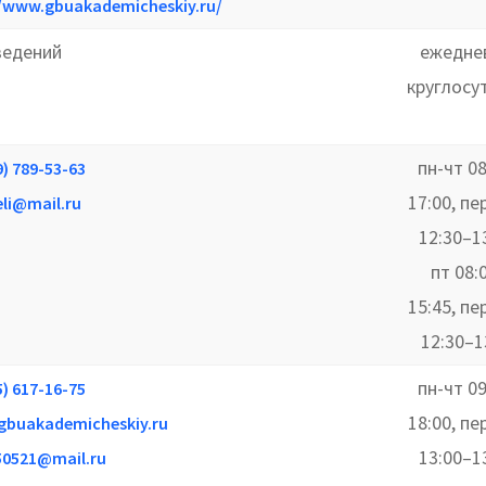
//www.gbuakademicheskiy.ru/
ведений
ежедне
круглосу
пн-чт 08
9) 789-53-63
17:00, п
li@mail.ru
12:30–13
пт 08:
15:45, п
12:30–1
пн-чт 09
5) 617-16-75
18:00, п
gbuakademicheskiy.ru
13:00–13
50521@mail.ru