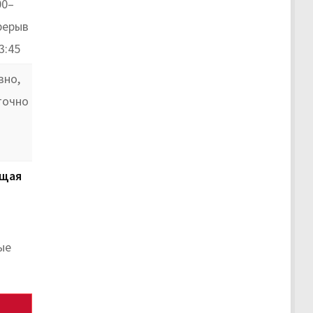
00–
ерерыв
3:45
вно,
точно
щая
ые