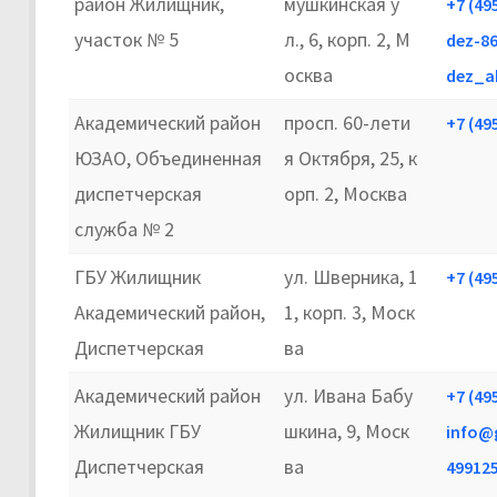
район Жилищник,
мушкинская у
+7 (49
участок № 5
л., 6, корп. 2, М
dez-8
осква
dez_a
Академический район
просп. 60-лети
+7 (49
ЮЗАО, Объединенная
я Октября, 25, к
диспетчерская
орп. 2, Москва
служба № 2
ГБУ Жилищник
ул. Шверника, 1
+7 (49
Академический район,
1, корп. 3, Моск
Диспетчерская
ва
Академический район
ул. Ивана Бабу
+7 (49
Жилищник ГБУ
шкина, 9, Моск
info@
Диспетчерская
ва
49912