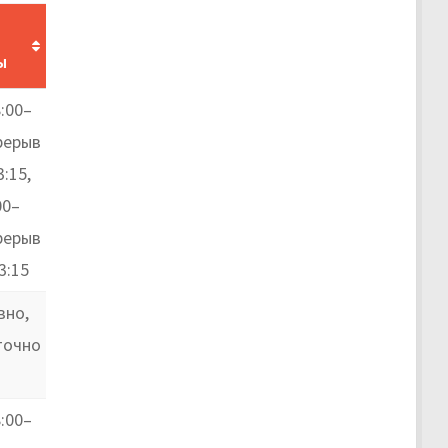
ы
:00–
ерерыв
:15,
00–
ерерыв
3:15
вно,
точно
:00–