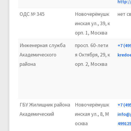
http:
ОДС № 345
Новочерёмушк
нет с
инская ул., 39, к
орп. 1, Москва
Инженерная служба
просп. 60-лети
+7 (49
Академического
я Октября, 29, к
kredoe
района
орп. 2, Москва
ГБУ Жилищник района
Новочерёмушк
+7 (49
Академический
инская ул., 8, М
info@
осква
49912