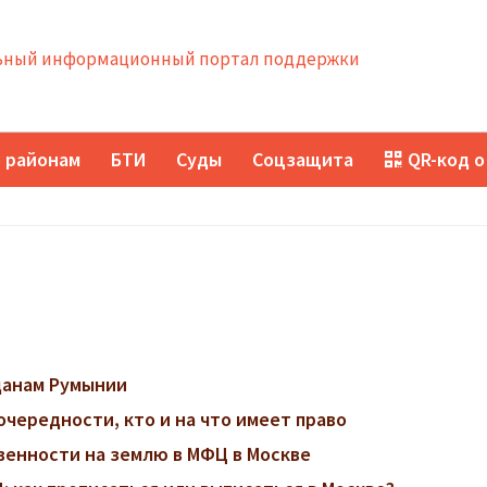
ный информационный портал поддержки
 районам
БТИ
Суды
Соцзащита
QR-код о
данам Румынии
очередности, кто и на что имеет право
венности на землю в МФЦ в Москве