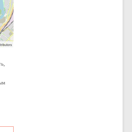
tributors
ь,
рым