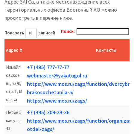
Адрес ЗАГСа, а также местонахождение всех
территориальных офисов Восточный АО можно
просмотреть в перечне ниже.
Поиск:
Показать
записей
Адрес
Контакты
+7 (495) 777-77-77
Измайл
webmaster@yakutugol.ru
овское
ш., 73Ж,
https://www.mos.ru/zags/function/dvorcybra
стр. 1, М
brakosochetaniia-5/
осква
https://www.mos.ru/zags/
+7 (495) 309-24-36
Перовс
https://www.mos.ru/zags/function/organizags
кая ул.,
43
otdel-zags/