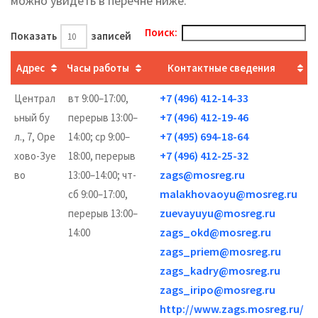
можно увидеть в перечне ниже.
Поиск:
Показать
записей
Адрес
Часы работы
Контактные сведения
+7 (496) 412-14-33
Централ
вт 9:00–17:00,
+7 (496) 412-19-46
ьный бу
перерыв 13:00–
+7 (495) 694-18-64
л., 7, Оре
14:00; ср 9:00–
+7 (496) 412-25-32
хово-Зуе
18:00, перерыв
zags@mosreg.ru
во
13:00–14:00; чт-
malakhovaoyu@mosreg.ru
сб 9:00–17:00,
zuevayuyu@mosreg.ru
перерыв 13:00–
zags_okd@mosreg.ru
14:00
zags_priem@mosreg.ru
zags_kadry@mosreg.ru
zags_iripo@mosreg.ru
http://www.zags.mosreg.ru/