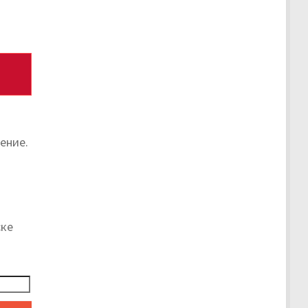
ение.
ске