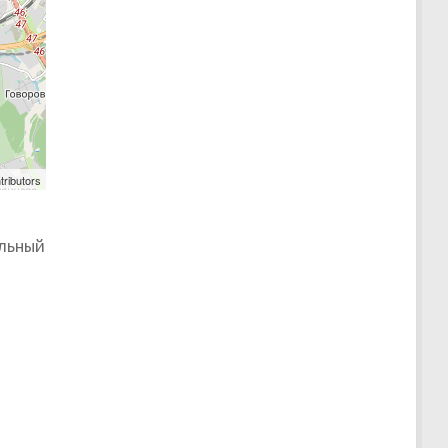
tributors
альный