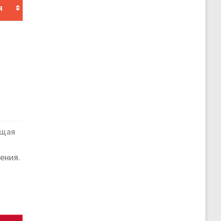
я
щая
ения.