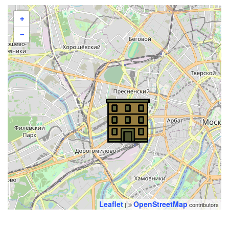
+
−
Leaflet
OpenStreetMap
| ©
contributors