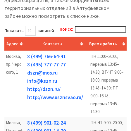
Адреса соцзащиты, а также координаты всех
территориальных отделений в Алтуфьевском
районе можно посмотреть в списке ниже.
Поиск:
Показать
записей
Адрес
Контакты
Время работы
8 (499) 766-64-41
Москва,
ПН 11:00–20:00,
8 (495) 777-77-77
пр. Черс
перерыв 13:45–
кого, 1
dszn@mos.ru
14:30; ВТ-ЧТ 9:00–
18:00, перерыв
info@kszn.ru
13:45–14:30; ПТ
http://dszn.ru/
9:00–16:45,
http://www.usznsvao.ru/
перерыв 13:45–
14:30
8 (499) 901-02-24
Москва,
ПН-ЧТ 9:00–20:00,
8 (499) 901-14-70
Путевой
перерыв 12:45–