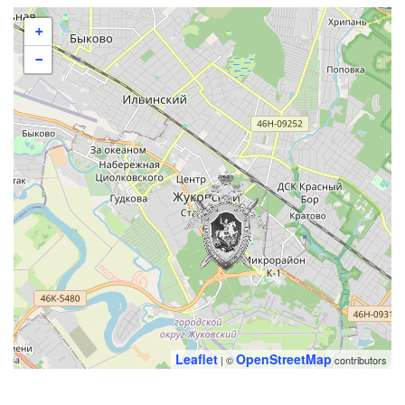
+
−
Leaflet
OpenStreetMap
| ©
contributors