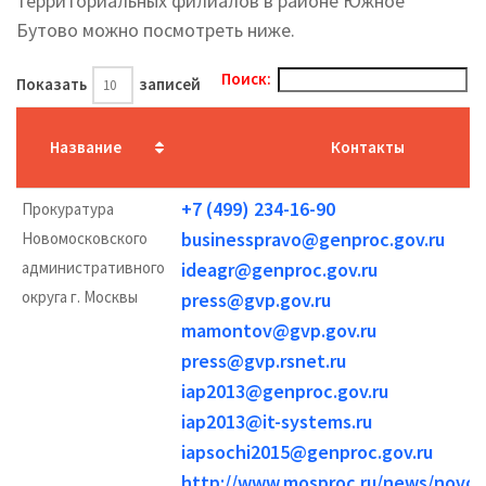
территориальных филиалов в районе Южное
Бутово можно посмотреть ниже.
Поиск:
Показать
записей
Название
Контакты
+7 (499) 234-16-90
Прокуратура
businesspravo@genproc.gov.ru
Новомосковского
административного
ideagr@genproc.gov.ru
округа г. Москвы
press@gvp.gov.ru
mamontov@gvp.gov.ru
press@gvp.rsnet.ru
iap2013@genproc.gov.ru
iap2013@it-systems.ru
iapsochi2015@genproc.gov.ru
http://www.mosproc.ru/news/novom