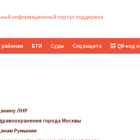
ный информационный портал поддержки
 районам
БТИ
Суды
Соцзащита
QR-код о
данину ЛНР
дравоохранения города Москвы
данам Румынии