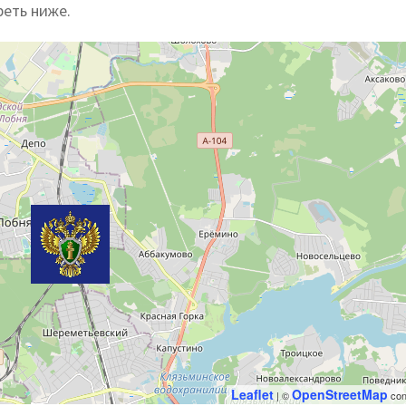
реть ниже.
Leaflet
OpenStreetMap
| ©
con