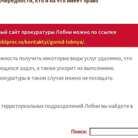
очередности, кто и на что имеет право
ый сайт прокуратуры Лобни можно по ссылке
oblproc.ru/kontaktyi/gorod-lobnya/
.
жность получить некоторые виды услуг удаленно, что
щихся задач, а также ускорит их выполнение.
рокуратуры в таком случае можно не посещать.
х территориальных подразделений Лобни вы найдете в
Поиск: