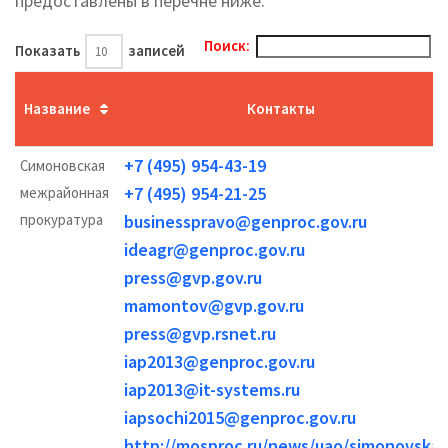
предоставлены в перечне ниже.
Поиск:
Показать
записей
Название
Контакты
+7 (495) 954-43-19
Симоновская
+7 (495) 954-21-25
межрайонная
прокуратура
businesspravo@genproc.gov.ru
ideagr@genproc.gov.ru
press@gvp.gov.ru
mamontov@gvp.gov.ru
press@gvp.rsnet.ru
iap2013@genproc.gov.ru
iap2013@it-systems.ru
iapsochi2015@genproc.gov.ru
http://mosproc.ru/news/uao/simonovska