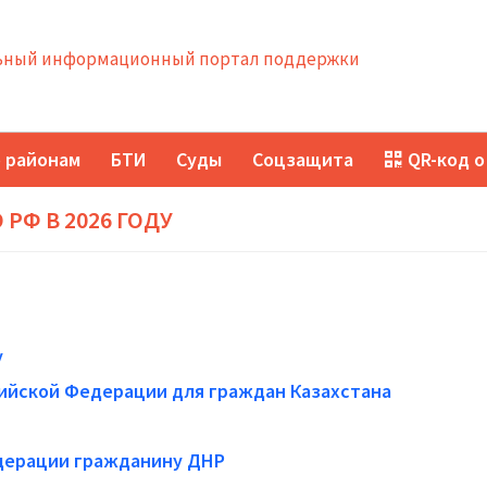
ный информационный портал поддержки
 районам
БТИ
Суды
Соцзащита
QR-код о
РФ В 2026 ГОДУ
у
ийской Федерации для граждан Казахстана
едерации гражданину ДНР