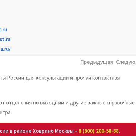
.ru
st.ru
a.ru/
Предыдущая
Следую
ты России для консультации и прочая контактная
ают отделения по выходным и другие важные справочные
нтра.
сии в районе Ховрино Москвы –
8 (800) 200-58-88
.