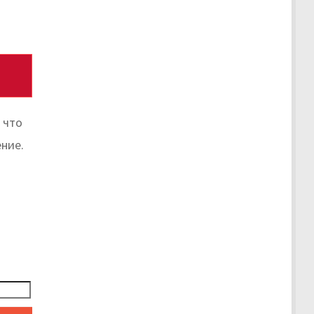
 что
ние.