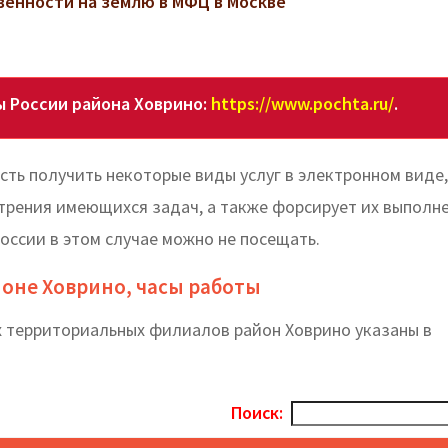
венности на землю в МФЦ в Москве
 России района Ховрино:
https://www.pochta.ru/
.
ть получить некоторые виды услуг в электронном виде,
трения имеющихся задач, а также форсирует их выполне
России в этом случае можно не посещать.
йоне Ховрино, часы работы
х территориальных филиалов район Ховрино указаны в
Поиск: