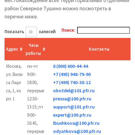
местонахождение всех территориальных отделений
район Северное Тушино можно посмотреть в
перечне ниже.
Поиск:
Показать
записей
Часы
Адрес
Контакты
работы
8 (800) 600-44-44
Москва,
пн-чт
+7 (495) 948-79-90
ул. Вили
9:00–
+7 (499) 740-38-12
са Лаци
18:00,
obotdel@101.pfr.ru
са, 1, ко
перерыв
pressa@100.pfr.ru
рп. 1
12:30–
support@101.pfr.ru
13:15; пт
expert@100.pfr.ru
9:00–
lbushkova@100.pfr.ru
16:45,
odyatkova@100.pfr.ru
перерыв