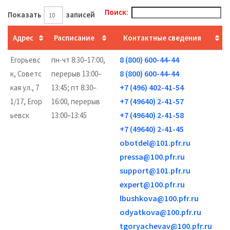
Поиск:
Показать
записей
Адрес
Расписание
Контактные сведения
8 (800) 600-44-44
Егорьевс
пн-чт 8:30–17:00,
8 (800) 600-44-44
к, Советс
перерыв 13:00–
+7 (496) 402-41-54
кая ул., 7
13:45; пт 8:30–
+7 (49640) 2-41-57
1/17, Егор
16:00, перерыв
+7 (49640) 2-41-58
ьевск
13:00–13:45
+7 (49640) 2-41-45
obotdel@101.pfr.ru
pressa@100.pfr.ru
support@101.pfr.ru
expert@100.pfr.ru
lbushkova@100.pfr.ru
odyatkova@100.pfr.ru
tgoryachevav@100.pfr.ru