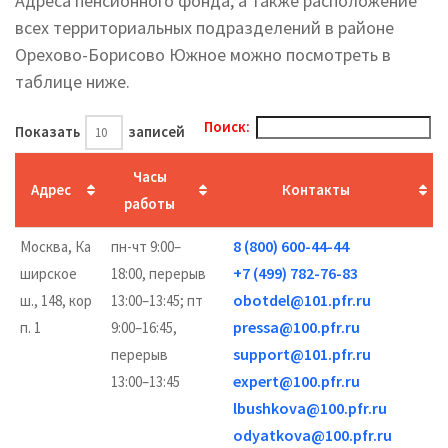
Адреса пенсионного фонда, а также расположение
всех территориальных подразделений в районе
Орехово-Борисово Южное можно посмотреть в
таблице ниже.
Поиск:
Показать
записей
Часы
Адрес
Контакты
работы
8 (800) 600-44-44
Москва, Ка
пн-чт 9:00–
+7 (499) 782-76-83
ширское
18:00, перерыв
obotdel@101.pfr.ru
ш., 148, кор
13:00–13:45; пт
pressa@100.pfr.ru
п. 1
9:00–16:45,
support@101.pfr.ru
перерыв
expert@100.pfr.ru
13:00–13:45
lbushkova@100.pfr.ru
odyatkova@100.pfr.ru