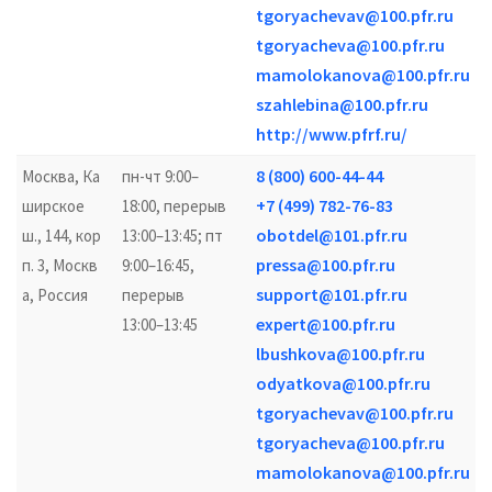
tgoryachevav@100.pfr.ru
tgoryacheva@100.pfr.ru
mamolokanova@100.pfr.ru
szahlebina@100.pfr.ru
http://www.pfrf.ru/
8 (800) 600-44-44
Москва, Ка
пн-чт 9:00–
+7 (499) 782-76-83
ширское
18:00, перерыв
obotdel@101.pfr.ru
ш., 144, кор
13:00–13:45; пт
pressa@100.pfr.ru
п. 3, Москв
9:00–16:45,
support@101.pfr.ru
а, Россия
перерыв
expert@100.pfr.ru
13:00–13:45
lbushkova@100.pfr.ru
odyatkova@100.pfr.ru
tgoryachevav@100.pfr.ru
tgoryacheva@100.pfr.ru
mamolokanova@100.pfr.ru