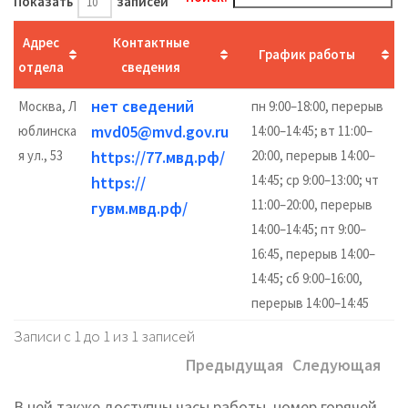
Показать
записей
Адрес
Контактные
График работы
отдела
сведения
нет сведений
Москва, Л
пн 9:00–18:00, перерыв
mvd05@mvd.gov.ru
юблинска
14:00–14:45; вт 11:00–
я ул., 53
https://77.мвд.рф/
20:00, перерыв 14:00–
14:45; ср 9:00–13:00; чт
https://
11:00–20:00, перерыв
гувм.мвд.рф/
14:00–14:45; пт 9:00–
16:45, перерыв 14:00–
14:45; сб 9:00–16:00,
перерыв 14:00–14:45
Записи с 1 до 1 из 1 записей
Предыдущая
Следующая
В ней также доступны часы работы, номер горячей