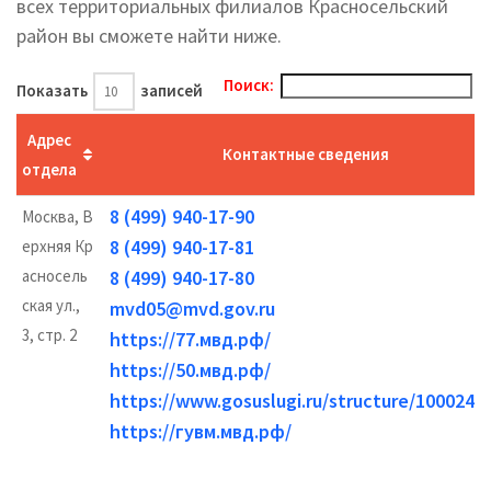
всех территориальных филиалов Красносельский
район вы cможете найти ниже.
Поиск:
Показать
записей
Адрес
Контактные сведения
отдела
8 (499) 940-17-90
Москва, В
8 (499) 940-17-81
ерхняя Кр
асносель
8 (499) 940-17-80
ская ул.,
mvd05@mvd.gov.ru
3, стр. 2
https://77.мвд.рф/
https://50.мвд.рф/
https://www.gosuslugi.ru/structure/1000242
https://гувм.мвд.рф/