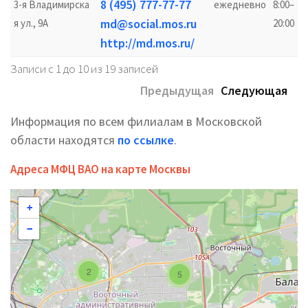
8 (495) 777-77-77
3-я Владимирска
ежедневно
8:00–
md@social.mos.ru
я ул., 9А
20:00
http://md.mos.ru/
Записи с 1 до 10 из 19 записей
Предыдущая
Следующая
Информация по всем филиалам в Московской
области находятся
по ссылке
.
Адреса МФЦ ВАО на карте Москвы
+
−
2
5