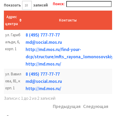
Поиск:
Показать
записей
Адрес
Контакты
центра
8 (495) 777-77-77
ул. Гариб
md@social.mos.ru
альди, 6,
корп. 1
http://md.mos.ru/find-your-
dcp/structure/mfts_rayona_lomonosovskiy/
http://md.mos.ru/
8 (495) 777-77-77
ул. Вавил
md@social.mos.ru
ова, 81, к
орп. 1
http://md.mos.ru/
Записи с 1 до 2 из 2 записей
Предыдущая
Следующая