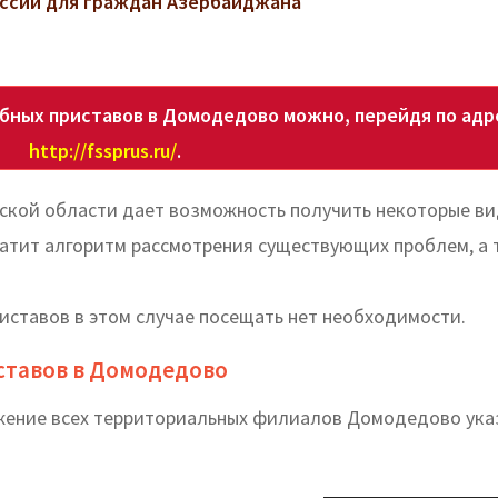
ссии для граждан Азербайджана
бных приставов в Домодедово можно, перейдя по адр
http://fssprus.ru/
.
вской области дает возможность получить некоторые в
кратит алгоритм рассмотрения существующих проблем, а
иставов в этом случае посещать нет необходимости.
ставов в Домодедово
ожение всех территориальных филиалов Домодедово ука