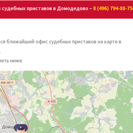
 судебных приставов в Домодедово –
8 (496) 794-88-75
тся ближайший офис судебных приставов на карте в
.
реть ниже.