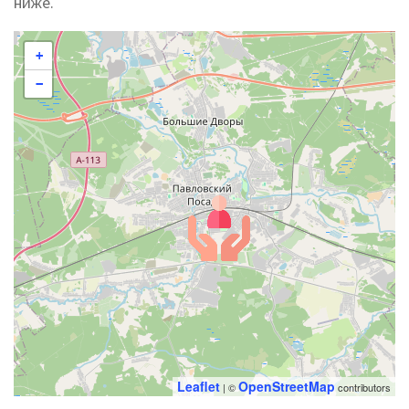
ниже.
+
−
Leaflet
OpenStreetMap
| ©
contributors