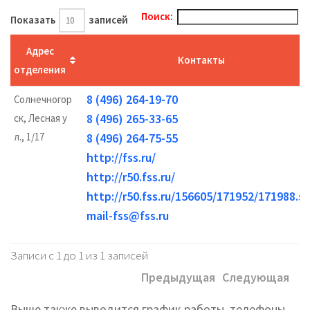
Поиск:
Показать
записей
Адрес
Контакты
отделения
8 (496) 264-19-70
Солнечногор
8 (496) 265-33-65
ск, Лесная у
л., 1/17
8 (496) 264-75-55
http://fss.ru/
http://r50.fss.ru/
http://r50.fss.ru/156605/171952/171988.s
mail-fss@fss.ru
Записи с 1 до 1 из 1 записей
Предыдущая
Следующая
Выше также выводится график работы, телефоны