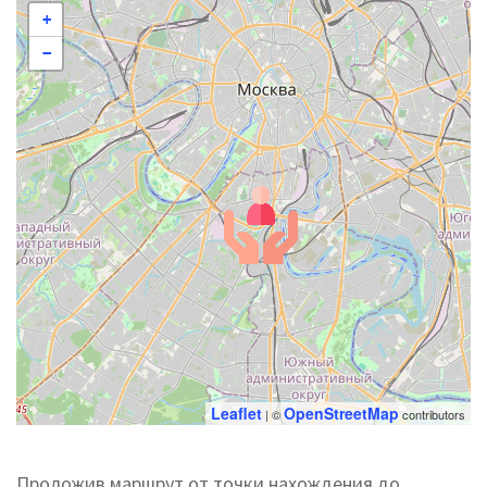
+
−
Leaflet
OpenStreetMap
| ©
contributors
Проложив маршрут от точки нахождения до