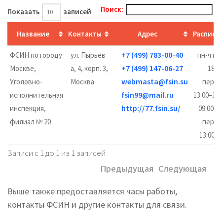
Поиск:
Показать
записей
Название
Контакты
Адрес
Расписа
+7 (499) 783-00-40
ФСИН по городу
ул. Пырьев
пн-чт 0
+7 (499) 147-06-27
Москве,
а, 4, корп. 3,
18:0
webmasta@fsin.su
Уголовно-
Москва
пере
fsin99@mail.ru
исполнительная
13:00–13:
http://77.fsin.su/
инспекция,
09:00–1
филиал № 20
пере
13:00–1
Записи с 1 до 1 из 1 записей
Предыдущая
Следующая
Выше также предоставляется часы работы,
контакты ФСИН и другие контакты для связи.