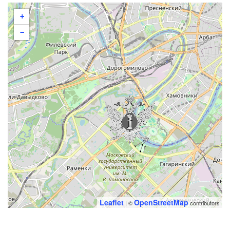
+
−
Leaflet
OpenStreetMap
| ©
contributors