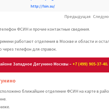
http://fsin.su/
Предыдущая
Следую
 телефон ФСИН и прочие контактные сведения.
времени работают отделения в Москве и области и оста
 через телефон для справок.
айоне Западное Дегунино Москвы –
+7 (499) 905-37-40
.
гунино
расположено ближайшее отделение ФСИН на карте в рай
чне.
ниже.