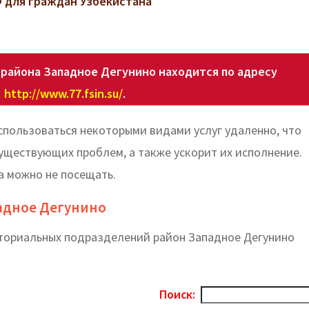
 для граждан Узбекистана
района Западное Дегунино находится по адресу
http://www.77.fsin.su/
.
пользоваться некоторыми видами услуг удаленно, что
уществующих проблем, а также ускорит их исполнение.
а можно не посещать.
адное Дегунино
иториальных подразделений район Западное Дегунино
Поиск: