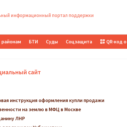
ный информационный портал поддержки
 районам
БТИ
Суды
Соцзащита
QR-код о
циальный сайт
говая инструкция оформления купли продажи
венности на землю в МФЦ в Москве
данину ЛНР