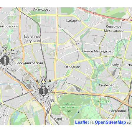
Leaflet
OpenStreetMap
| ©
con