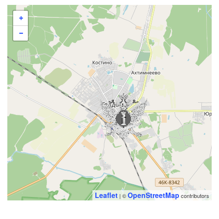
+
−
Leaflet
OpenStreetMap
| ©
contributors