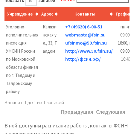
Показать
записей
Учреждение
Адрес
Контакты
График
+7 (49620) 6-00-51
Уголовно-
Калязи
пн-чт
webmasta@fsin.su
исполнительная
нская у
09:00–
ufsinmo@50.fsin.su
инспекция
л., 33, Т
18:00, пт
http://www.50.fsin.su/
УФСИН России
алдом
09:00–
http://фсин.рф/
по Московской
16:45
области филиал
по г. Талдому и
Талдомскому
району
Записи с 1 до 1 из 1 записей
Предыдущая
Следующая
В ней доступны расписание работы, контакты ФСИН
и прочие контакты для связи.