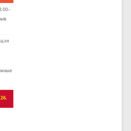
3:00–
рыв
щая
ажные
-26
.