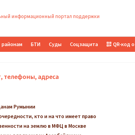
ный информационный портал поддержки
 районам
БТИ
Суды
Соцзащита
QR-код о
, телефоны, адреса
данам Румынии
очередности, кто и на что имеет право
венности на землю в МФЦ в Москве