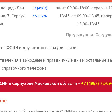
площадь Лен
пн-чт 09:00–18:00, перерыв 1
+7 (4967)
ина, 7, Серпух
13:45, пт 09:00–16:45, пере
72-09-26
ов
13:00–13:45
Предыдущая
Следую
кты ФСИН и другие контакты для связи.
отделения в выходные и праздничные дни и остальные в
 справочного телефона.
СИН в Серпухове Московской области –
+7 (4967) 72-09
ове
де находится ближайший отдел ФСИН на карте Серпухова