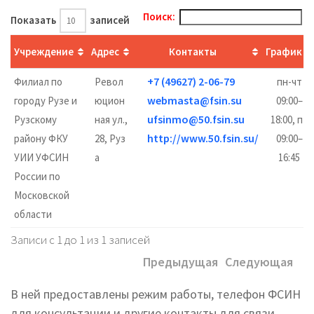
Поиск:
Показать
записей
Учреждение
Адрес
Контакты
График
+7 (49627) 2-06-79
Филиал по
Револ
пн-чт
webmasta@fsin.su
городу Рузе и
юцион
09:00–
ufsinmo@50.fsin.su
Рузскому
ная ул.,
18:00, пт
http://www.50.fsin.su/
району ФКУ
28, Руз
09:00–
УИИ УФСИН
а
16:45
России по
Московской
области
Записи с 1 до 1 из 1 записей
Предыдущая
Следующая
В ней предоставлены режим работы, телефон ФСИН
для консультации и другие контакты для связи.