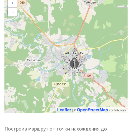
+
−
Leaflet
OpenStreetMap
| ©
contributors
Построив маршрут от точки нахождения до