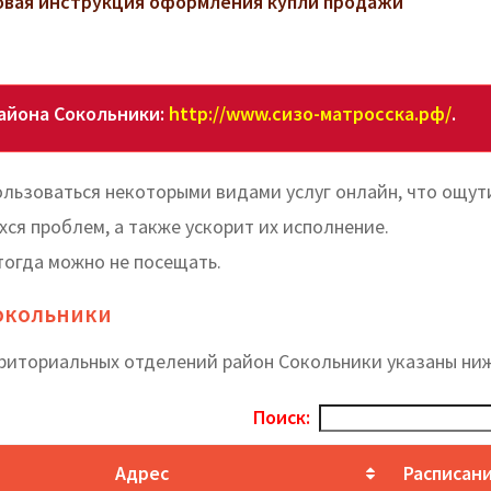
говая инструкция оформления купли продажи
айона Сокольники:
http://www.сизо-матросска.рф/
.
льзоваться некоторыми видами услуг онлайн, что ощу
я проблем, а также ускорит их исполнение.
тогда можно не посещать.
Сокольники
рриториальных отделений район Сокольники указаны ниж
Поиск:
Адрес
Расписан