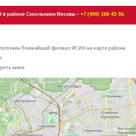
 в районе Сокольники Москвы –
+7 (499) 268-43-56
.
расположен ближайший филиал ФСИН на карте района
е.
реть ниже.