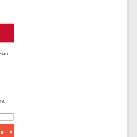
тимо
е.
ие