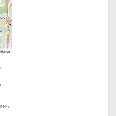
tributors
й
я
лемы.