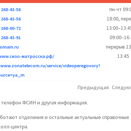
пн-чт 09:
) 268-43-56
18:00, пер
) 268-43-56
13:00–13:45
) 268-00-72
09:00–16:
) 268-43-91
перерыв 13
omain.ru
13:45
/www.сизо-матросска.рф/
//www.zonatelecom.ru/service/videoperegovory?
ource=ya_m
Предыдущая
Следую
 телефон ФСИН и другая информация.
работают отделения и остальные актуальные справочные
олл-центра.