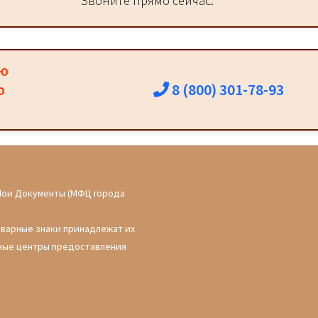
Звоните прямо сейчас:
ию
8 (800) 301-78-93
о
Мои Документы (МФЦ города
оварные знаки принадлежат их
ные центры предоставления