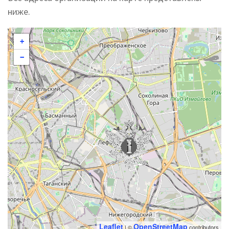
ниже.
+
−
Leaflet
OpenStreetMap
| ©
contributors