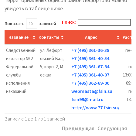
территориальных офисов район Лефортово можно
увидеть в таблице ниже.
Поиск:
Показать
записей
Название
Контакты
Адрес
Распи
+7 (495) 361-36-38
Следственный
ул. Лефорт
пн-чт
+7 (495) 361-40-54
изолятор № 2
овский Вал,
17
+7 (495) 361-67-84
Федеральной
5, корп. 2, М
пер
+7 (495) 361-40-07
службы
осква
13:00–1
+7 (495) 362-69-00
исполнения
09:00
webmasta@fsin.su
наказаний
пер
fsin99@mail.ru
13:00
http://www.77.fsin.su/
Записи с 1 до 1 из 1 записей
Предыдущая
Следующая