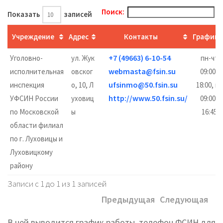
Поиск:
Показать
записей
Учреждение
Адрес
Контакты
График
+7 (49663) 6-10-54
Уголовно-
ул. Жук
пн-чт
webmasta@fsin.su
исполнительная
овског
09:00–
ufsinmo@50.fsin.su
инспекция
о, 10, Л
18:00, пт
http://www.50.fsin.su/
УФСИН России
уховиц
09:00–
по Московской
ы
16:45
области филиал
по г. Луховицы и
Луховицкому
району
Записи с 1 до 1 из 1 записей
Предыдущая
Следующая
В ней выводится график работы, телефон ФСИН для