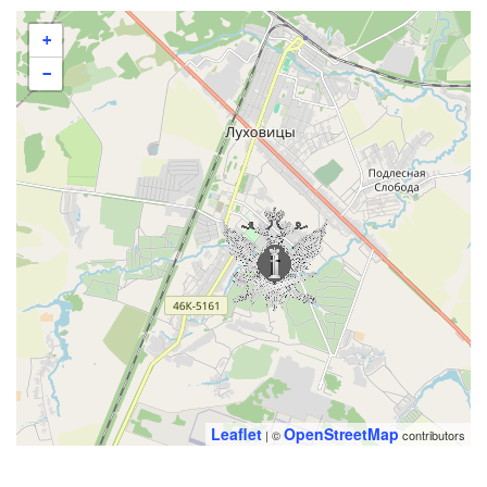
+
−
Leaflet
OpenStreetMap
| ©
contributors