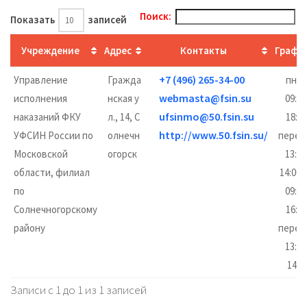
Поиск:
Показать
записей
Учреждение
Адрес
Контакты
Графи
+7 (496) 265-34-00
Управление
Гражда
пн-ч
webmasta@fsin.su
исполнения
нская у
09:00
ufsinmo@50.fsin.su
наказаний ФКУ
л., 14, С
18:00
http://www.50.fsin.su/
УФСИН России по
олнечн
перер
Московской
огорск
13:00
области, филиал
14:00,
по
09:00
Солнечногорскому
16:45
району
перер
13:00
14:0
Записи с 1 до 1 из 1 записей