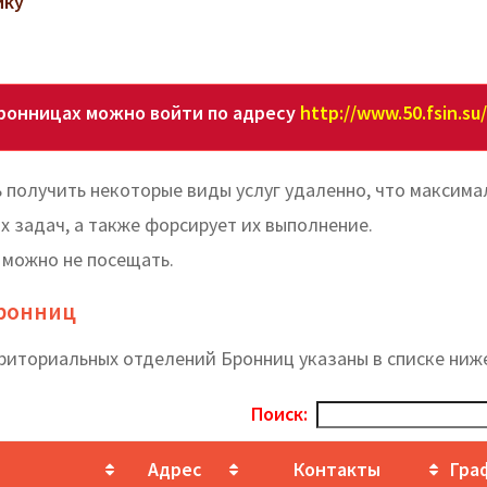
ику
ронницах можно войти по адресу
http://www.50.fsin.su/
получить некоторые виды услуг удаленно, что максима
 задач, а также форсирует их выполнение.
 можно не посещать.
Бронниц
риториальных отделений Бронниц указаны в списке ниж
Поиск:
Адрес
Контакты
Гра