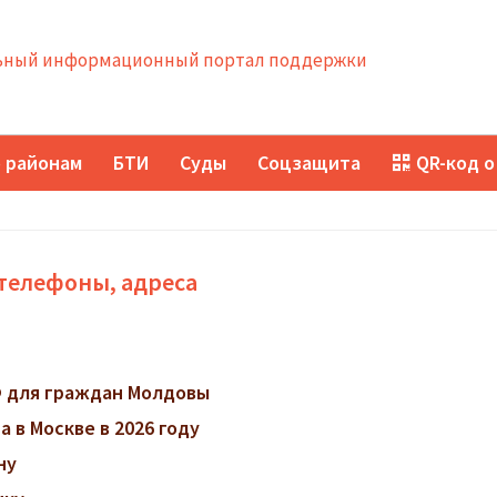
ный информационный портал поддержки
 районам
БТИ
Суды
Соцзащита
QR-код о
телефоны, адреса
 для граждан Молдовы
 в Москве в 2026 году
ну