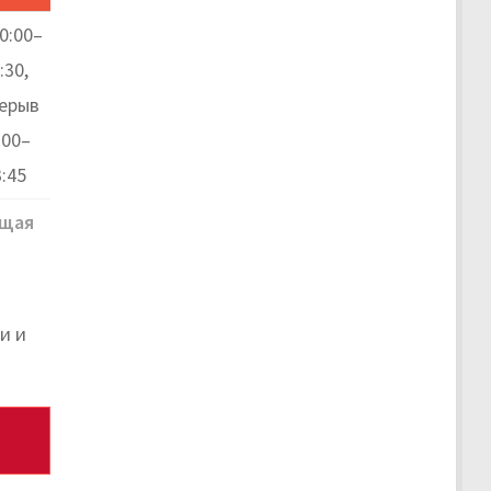
0:00–
:30,
ерыв
:00–
:45
щая
и и