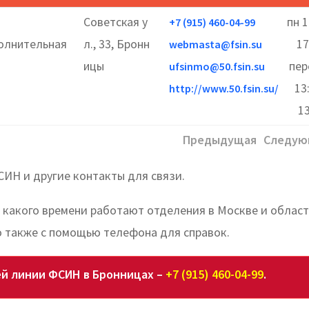
Советская у
пн 1
+7 (915) 460-04-99
олнительная
л., 33, Бронн
17
webmasta@fsin.su
ицы
пер
ufsinmo@50.fsin.su
13
http://www.50.fsin.su/
13
Предыдущая
Следую
СИН и другие контакты для связи.
о какого времени работают отделения в Москве и област
 также с помощью телефона для справок.
й линии ФСИН в Бронницах –
+7 (915) 460-04-99
.