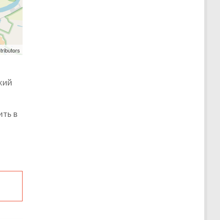
tributors
кий
ить в