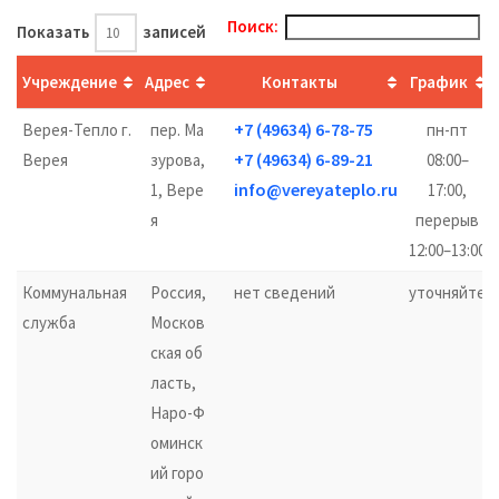
Поиск:
Показать
записей
Учреждение
Адрес
Контакты
График
+7 (49634) 6-78-75
Верея-Тепло г.
пер. Ма
пн-пт
+7 (49634) 6-89-21
Верея
зурова,
08:00–
info@vereyateplo.ru
1, Вере
17:00,
я
перерыв
12:00–13:00
Коммунальная
Россия,
нет сведений
уточняйте
служба
Москов
ская об
ласть,
Наро-Ф
оминск
ий горо