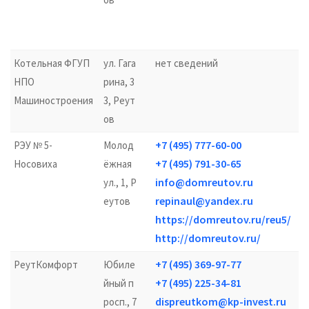
Котельная ФГУП
ул. Гага
нет сведений
НПО
рина, 3
Машиностроения
3, Реут
ов
+7 (495) 777-60-00
РЭУ № 5-
Молод
+7 (495) 791-30-65
Носовиха
ёжная
info@domreutov.ru
ул., 1, Р
repinaul@yandex.ru
еутов
https://domreutov.ru/reu5/
http://domreutov.ru/
+7 (495) 369-97-77
РеутКомфорт
Юбиле
+7 (495) 225-34-81
йный п
dispreutkom@kp-invest.ru
росп., 7