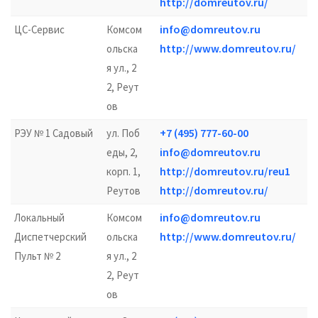
http://domreutov.ru/
info@domreutov.ru
ЦС-Сервис
Комсом
http://www.domreutov.ru/
ольска
я ул., 2
2, Реут
ов
+7 (495) 777-60-00
РЭУ № 1 Садовый
ул. Поб
info@domreutov.ru
еды, 2,
http://domreutov.ru/reu1
корп. 1,
http://domreutov.ru/
Реутов
info@domreutov.ru
Локальный
Комсом
http://www.domreutov.ru/
Диспетчерский
ольска
Пульт № 2
я ул., 2
2, Реут
ов