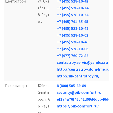
+7 (495) 528-10-42
Центрстрой
ул. Окт
+7 (495) 528-10-14
ября, 1
+7 (495) 528-10-24
8, Реут
+7 (495) 791-35-95
ов
+7 (495) 528-10-48
+7 (495) 528-10-02
+7 (495) 528-10-46
+7 (495) 528-10-06
+7 (977) 760-72-82
centrstroy.servis@yandex.ru
http://centrstroy.dom4me.ru/
http://uk-centrstroy.ru/
8 (800) 505-89-89
Пик-комфорт
Юбиле
security@pik-comfort.ru
йный п
ef2a4a76f45c42d09d6ddb46d457
росп., 6
https://pik-comfort.ru/
6, Реут
ов