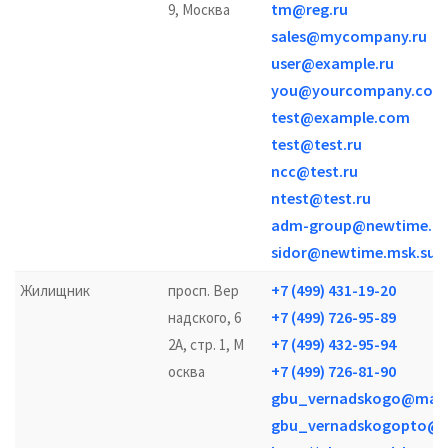
tm@reg.ru
9, Москва
sales@mycompany.ru
user@example.ru
you@yourcompany.com
test@example.com
test@test.ru
ncc@test.ru
ntest@test.ru
adm-group@newtime.ru
sidor@newtime.msk.su
+7 (499) 431-19-20
Жилищник
просп. Вер
+7 (499) 726-95-89
надского, 6
+7 (499) 432-95-94
2А, стр. 1, М
+7 (499) 726-81-90
осква
gbu_vernadskogo@mail
gbu_vernadskogopto@m