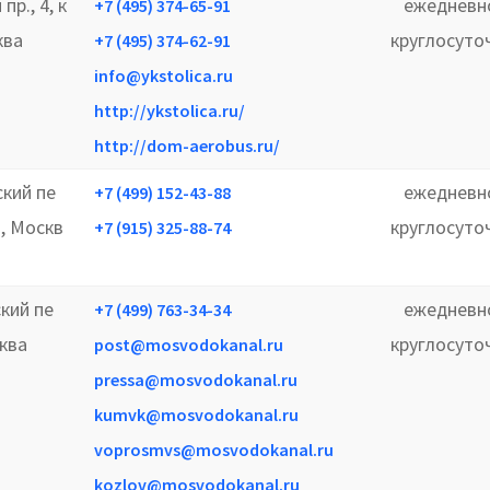
пр., 4, к
ежедневн
+7 (495) 374-65-91
ква
круглосуто
+7 (495) 374-62-91
info@ykstolica.ru
http://ykstolica.ru/
http://dom-aerobus.ru/
ский пе
ежедневн
+7 (499) 152-43-88
 2, Москв
круглосуто
+7 (915) 325-88-74
кий пе
ежедневн
+7 (499) 763-34-34
сква
круглосуто
post@mosvodokanal.ru
pressa@mosvodokanal.ru
kumvk@mosvodokanal.ru
voprosmvs@mosvodokanal.ru
kozlov@mosvodokanal.ru