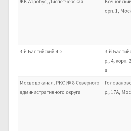
ЖК Аэробус, Диспетчерская
Кочновский 
орп. 1, Мос
3-й Балтийский 4-2
3-й Балтий
р., 4, корп.
а
Мосводоканал, РКС № 8 Северного
Головановс
административного округа
р., 17А, Мо