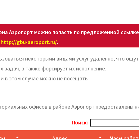
она Аэропорт можно попасть по предложенной ссылке
http://gbu-aeroport.ru/
.
ьзоваться некоторыми видами услуг удаленно, что ощу
 задач, а также форсирует их исполнение.
ии в этом случае можно не посещать.
ториальных офисов в районе Аэропорт предоставлены н
Поиск:
ты
Адрес
Часы рабо