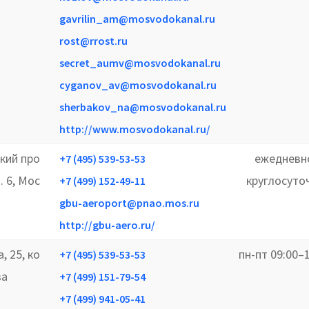
gavrilin_am@mosvodokanal.ru
rost@rrost.ru
secret_aumv@mosvodokanal.ru
cyganov_av@mosvodokanal.ru
sherbakov_na@mosvodokanal.ru
http://www.mosvodokanal.ru/
кий про
ежедневн
+7 (495) 539-53-53
п. 6, Мос
круглосуто
+7 (499) 152-49-11
gbu-aeroport@pnao.mos.ru
http://gbu-aero.ru/
, 25, ко
пн-пт 09:00–
+7 (495) 539-53-53
ва
+7 (499) 151-79-54
+7 (499) 941-05-41