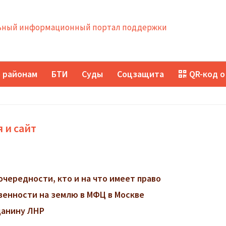
ный информационный портал поддержки
 районам
БТИ
Суды
Соцзащита
QR-код о
 и сайт
очередности, кто и на что имеет право
венности на землю в МФЦ в Москве
данину ЛНР