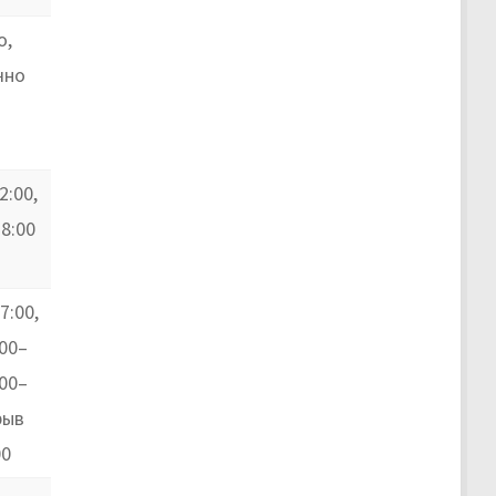
о,
чно
2:00,
18:00
7:00,
00–
:00–
рыв
00