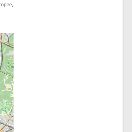
корее,