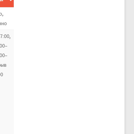
о,
чно
7:00,
00–
:00–
рыв
00