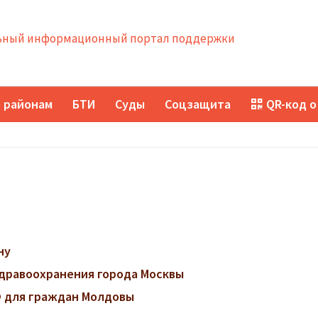
ный информационный портал поддержки
 районам
БТИ
Суды
Соцзащита
QR-код о
ну
дравоохранения города Москвы
 для граждан Молдовы