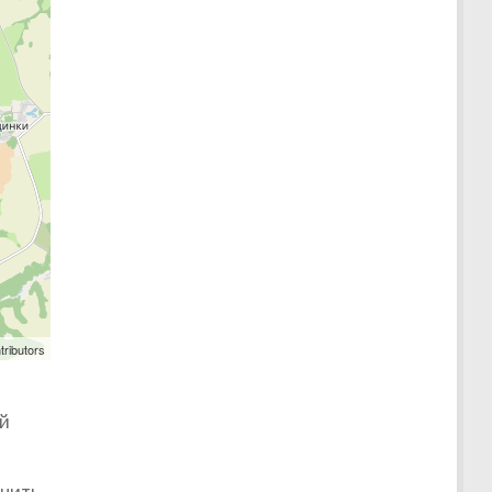
tributors
ий
онить