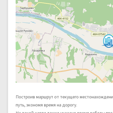
Построив маршрут от текущего местонахождени
путь, экономя время на дорогу.
На такой карте также указано время работы пр