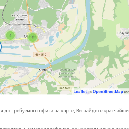
5
3
Leaflet
OpenStreetMap
| ©
con
я до требуемого офиса на карте, Вы найдете кратчайш
едприятия и номера телефонов, по которым можно позв