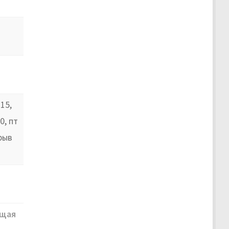
15,
0, пт
рыв
щая