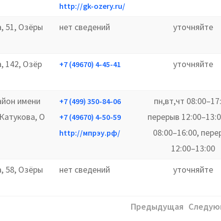
http://gk-ozery.ru/
а, 51, Озёры
нет сведений
уточняйте
, 142, Озёр
уточняйте
+7 (49670) 4-45-41
айон имени
пн,вт,чт 08:00–17:
+7 (499) 350-84-06
Катукова, О
перерыв 12:00–13:0
+7 (49670) 4-50-59
08:00–16:00, пере
http://мпрэу.рф/
12:00–13:00
а, 58, Озёры
нет сведений
уточняйте
Предыдущая
Следую